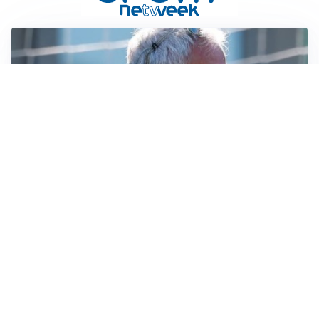
LA NOVITÀ
Le regole di Mourinho al Real
MERCATO JUVE
La Juventus vuole Suzuki, ma il Psg è avanti
CALCIOMERCATO