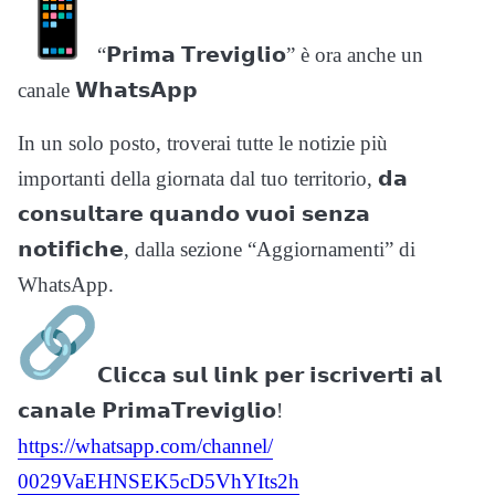
“𝗣𝗿𝗶𝗺𝗮 𝗧𝗿𝗲𝘃𝗶𝗴𝗹𝗶𝗼” è ora anche un
canale 𝗪𝗵𝗮𝘁𝘀𝗔𝗽𝗽
In un solo posto, troverai tutte le notizie più
importanti della giornata dal tuo territorio, 𝗱𝗮
𝗰𝗼𝗻𝘀𝘂𝗹𝘁𝗮𝗿𝗲 𝗾𝘂𝗮𝗻𝗱𝗼 𝘃𝘂𝗼𝗶 𝘀𝗲𝗻𝘇𝗮
𝗻𝗼𝘁𝗶𝗳𝗶𝗰𝗵𝗲, dalla sezione “Aggiornamenti” di
WhatsApp.
𝗖𝗹𝗶𝗰𝗰𝗮 𝘀𝘂𝗹 𝗹𝗶𝗻𝗸 𝗽𝗲𝗿 𝗶𝘀𝗰𝗿𝗶𝘃𝗲𝗿𝘁𝗶 𝗮𝗹
𝗰𝗮𝗻𝗮𝗹𝗲 𝗣𝗿𝗶𝗺𝗮𝗧𝗿𝗲𝘃𝗶𝗴𝗹𝗶𝗼!
https://whatsapp.com/channel/
0029VaEHNSEK5cD5VhYIts2h