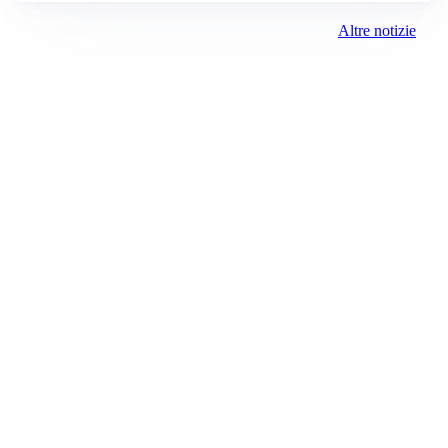
Altre notizie
Prima Treviglio
Registrazione tribunale:
Bergamo 15 6/23/2021
ROC:
15381
Direttore responsabile:
Davide D'Adda
Editore:
Media (iN) Srl