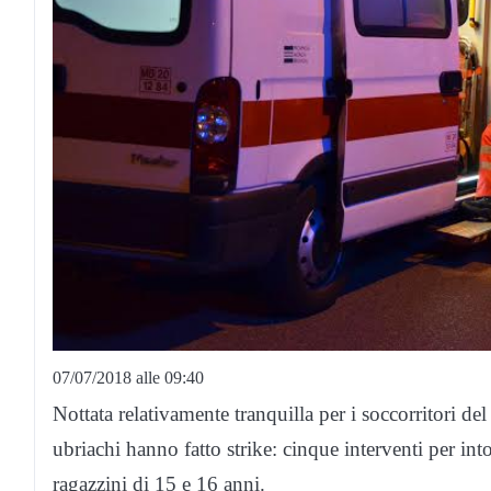
07/07/2018 alle 09:40
Nottata relativamente tranquilla per i soccorritori 
ubriachi hanno fatto strike: cinque interventi per into
ragazzini di 15 e 16 anni.