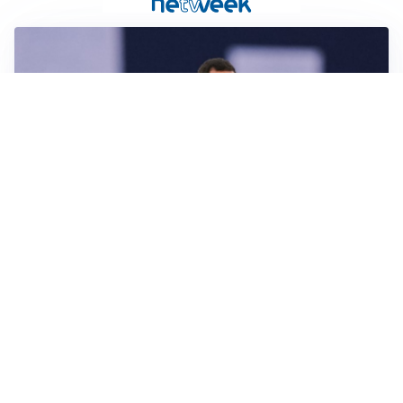
CALCIOMERCATO
Milan, ufficiale la risoluzione di Bennacer: il
comunicato
AMICHEVOLI
Milan, altro test per Amorim: le possibili scelte per il
Chelsea