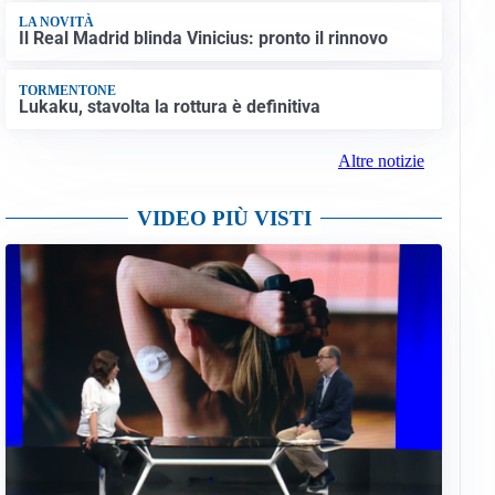
LA NOVITÀ
Il Real Madrid blinda Vinicius: pronto il rinnovo
TORMENTONE
Lukaku, stavolta la rottura è definitiva
Altre notizie
VIDEO PIÙ VISTI