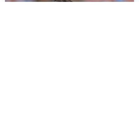
IL NOME NUOVO
Napoli, Musso resta un’opzione per la porta
TITOLARE IN CAMPIONATO
Inter, tocca a Pio Esposito: Chivu gli affida l’attacco
LE PAROLE
Spalletti prepara la Juve: “Con l’Inter servirà essere
squadra”
LONTANO DALL'ITALIA