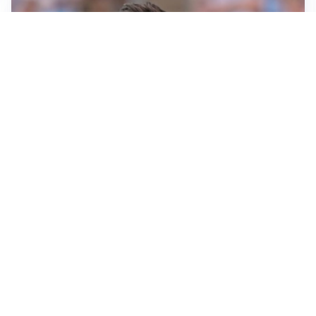
IL NOME NUOVO
Napoli, Musso resta un’opzione per la porta
TITOLARE IN CAMPIONATO
Inter, tocca a Pio Esposito: Chivu gli affida l’attacco
LE PAROLE
Spalletti prepara la Juve: “Con l’Inter servirà essere
squadra”
LONTANO DALL'ITALIA