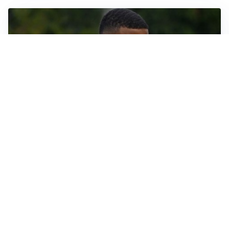
LE PAROLE
Bremer giura fedeltà: “Non ho mai chiesto di lasciare
la Juve”
IN DUBBIO
Sinner, ginocchio sotto osservazione: Cincinnati resta
in dubbio