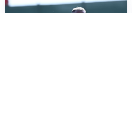
LA VOCE
Napoli, spunta Gabriel Jesus: tutto dipende da Lukaku
LA NUOVA ITALIA
Italia, ufficiale lo staff di Mancini: c’è anche Bonucci
I RITORNI
Inter, tornano Lautaro e Thuram: c’è anche Stones