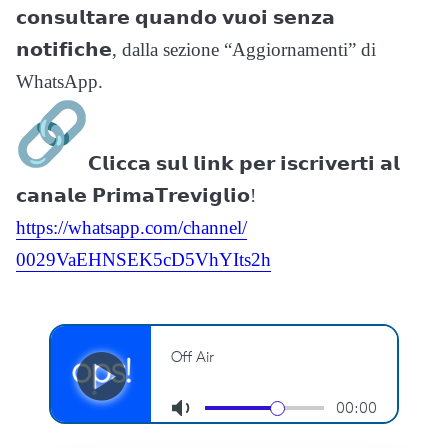
𝗰𝗼𝗻𝘀𝘂𝗹𝘁𝗮𝗿𝗲 𝗾𝘂𝗮𝗻𝗱𝗼 𝘃𝘂𝗼𝗶 𝘀𝗲𝗻𝘇𝗮
𝗻𝗼𝘁𝗶𝗳𝗶𝗰𝗵𝗲, dalla sezione “Aggiornamenti” di
WhatsApp.
𝗖𝗹𝗶𝗰𝗰𝗮 𝘀𝘂𝗹 𝗹𝗶𝗻𝗸 𝗽𝗲𝗿 𝗶𝘀𝗰𝗿𝗶𝘃𝗲𝗿𝘁𝗶 𝗮𝗹
𝗰𝗮𝗻𝗮𝗹𝗲 𝗣𝗿𝗶𝗺𝗮𝗧𝗿𝗲𝘃𝗶𝗴𝗹𝗶𝗼!
https://whatsapp.com/channel/
0029VaEHNSEK5cD5VhYIts2h