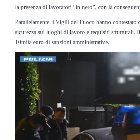
la presenza di lavoratori “in nero”, con la conseguent
Parallelamente, i Vigili del Fuoco hanno contestato 
sicurezza sui luoghi di lavoro e requisiti strutturali.
10mila euro di sanzioni amministrative.