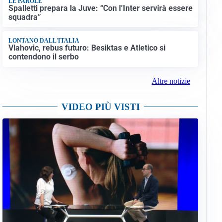
LE PAROLE
Spalletti prepara la Juve: “Con l’Inter servirà essere
squadra”
LONTANO DALL'ITALIA
Vlahovic, rebus futuro: Besiktas e Atletico si
contendono il serbo
Altre notizie
VIDEO PIÙ VISTI