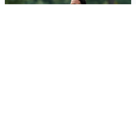
LE PAROLE
Milan, Amorim: “Sapevamo delle difficoltà, faremo
delle scelte”
LE PAROLE
Juventus, Spalletti soddisfatto: “I nuovi? Li ho visti
molto bene”
AMICHEVOLI
Il Milan crolla contro il Chelsea: 3-0 e prima sconfitta
per Amorim