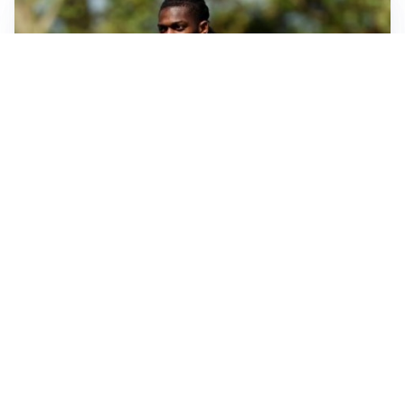
AMICHEVOLI
Milan, altro test per Amorim: le possibili scelte per il
Chelsea
AMICHEVOLI
Juventus-Inter, antipasto di Serie A: le probabili
formazioni
IL NOME NUOVO
Napoli, Musso resta un’opzione per la porta