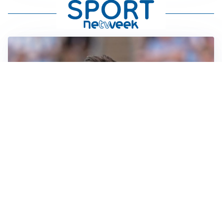
IL NOME NUOVO
Napoli, Musso resta un’opzione per la porta
TITOLARE IN CAMPIONATO
Inter, tocca a Pio Esposito: Chivu gli affida l’attacco