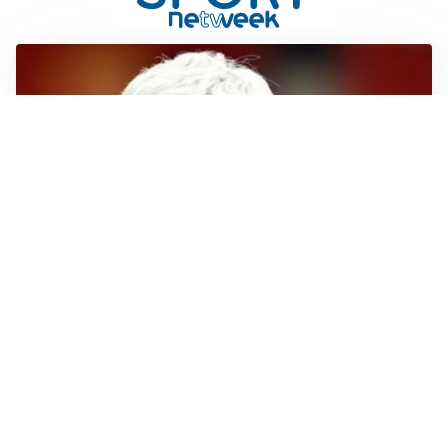
SERIE A
Roma, troppi gol subiti: Gasp deve lavorare in difesa
SERIE A
Milan, quanto lavoro per Amorim: il campo parla
chiaro