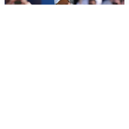
LA NOVITÀ
Sinner pensa a una nuova visita medica
LE PAROLE
Pjanic garantisce per Alajbegovic: “Può diventare un
campione”
AFFONDO
Il Galatasaray fa sul serio per Leao
LA NOVITÀ