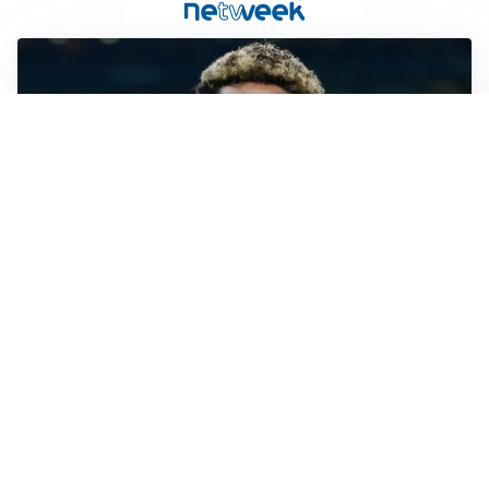
MERCATO JUVE
La Juventus vuole Suzuki, ma il Psg è avanti
CALCIOMERCATO
Inter, Frattesi blocca il mercato nerazzurro: la
situazione