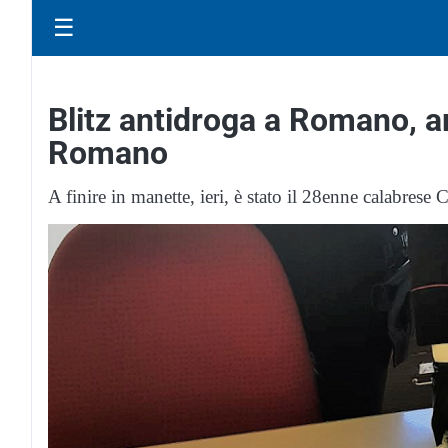
☰
Blitz antidroga a Romano, ar
Romano
A finire in manette, ieri, è stato il 28enne calabre