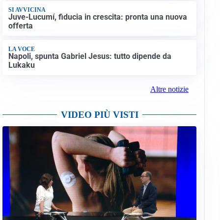
SI AVVICINA
Juve-Lucumí, fiducia in crescita: pronta una nuova
offerta
LA VOCE
Napoli, spunta Gabriel Jesus: tutto dipende da
Lukaku
Altre notizie
VIDEO PIÙ VISTI