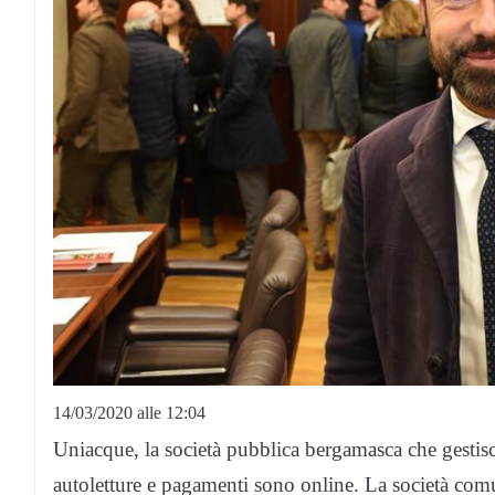
14/03/2020 alle 12:04
Uniacque, la società pubblica bergamasca che gestisce i
autoletture e pagamenti sono online. La società comuni