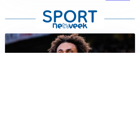
JUVENTUS
Juve, vendere per comprare: Spalletti aspetta nuovi
rinforzi