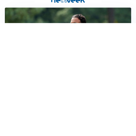
LE PAROLE
Milan, Amorim: “Sapevamo delle difficoltà, faremo
delle scelte”
LE PAROLE
Juventus, Spalletti soddisfatto: “I nuovi? Li ho visti
molto bene”