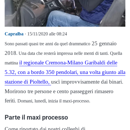
Capralba
· 15/11/2020 alle 08:24
25 gennaio
Sono passati quasi tre anni da quel drammatico
2018
. Una data che resterà impressa nelle menti di tanti. Quella
il regionale Cremona-Milano Garibaldi delle
mattina
5.32, con a bordo 350 pendolari, una volta giunto alla
stazione di Pioltello,
uscì improvvisamente dai binari.
Morirono tre persone e cento passeggeri rimasero
feriti.
Domani, lunedì, inizia il maxi-processo.
Parte il maxi processo
Come riportato dai nostri colleghi di