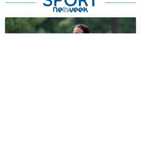
LE PAROLE
Milan, Amorim: “Sapevamo delle difficoltà, faremo
delle scelte”
LE PAROLE
Juventus, Spalletti soddisfatto: “I nuovi? Li ho visti
molto bene”