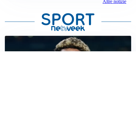
Altre notizie
MERCATO JUVE
La Juventus vuole Suzuki, ma il Psg è avanti