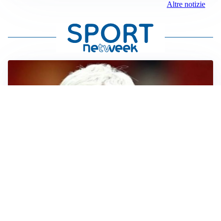
Altre notizie
SERIE A
Roma, troppi gol subiti: Gasp deve lavorare in difesa