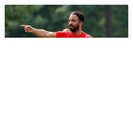
LE PAROLE
Milan, Amorim: “Sapevamo delle difficoltà, faremo
delle scelte”
LE PAROLE
Juventus, Spalletti soddisfatto: “I nuovi? Li ho visti
molto bene”