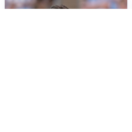
IL NOME NUOVO
Napoli, Musso resta un’opzione per la porta
TITOLARE IN CAMPIONATO
Inter, tocca a Pio Esposito: Chivu gli affida l’attacco
LE PAROLE
Spalletti prepara la Juve: “Con l’Inter servirà essere
squadra”