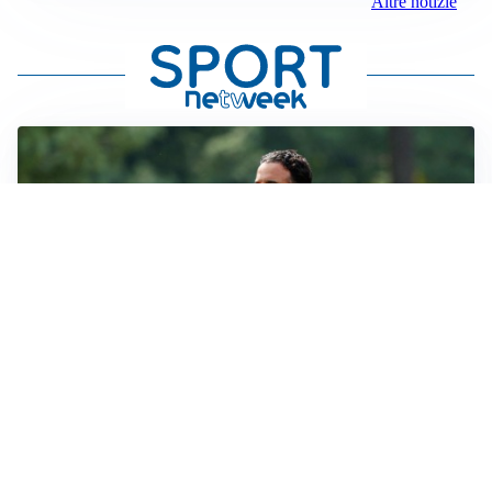
Altre notizie
LE PAROLE
Milan, Amorim: “Sapevamo delle difficoltà, faremo
delle scelte”