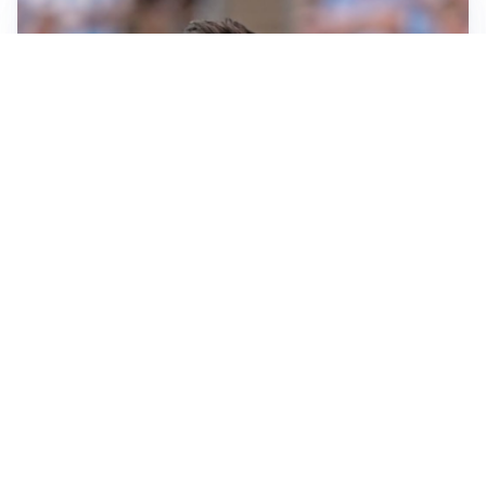
IL NOME NUOVO
Napoli, Musso resta un’opzione per la porta
TITOLARE IN CAMPIONATO
Inter, tocca a Pio Esposito: Chivu gli affida l’attacco
LE PAROLE
Spalletti prepara la Juve: “Con l’Inter servirà essere
squadra”