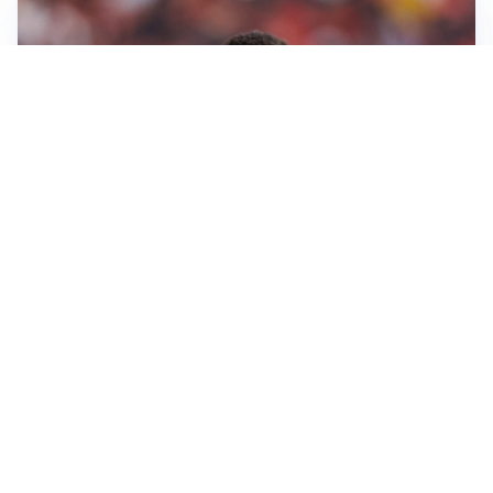
AFFARE IN CHIUSURA
Barcellona, colpo Rodri: battuto il Real Madrid
MOTIVATO
Douglas Luiz dice no all’Everton e punta sulla
Juventus
RIENTRO A RILENTO
Alcaraz, US Open lontano: la corsa contro il tempo
continua