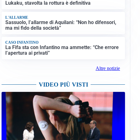
Lukaku, stavolta la rottura è definitiva
L'ALLARME
Sassuolo, l’allarme di Aquilani: “Non ho difensori,
ma mi fido della società”
CASO INFANTINO
La Fifa sta con Infantino ma ammette: “Che errore
l’apertura ai privati”
Altre notizie
VIDEO PIÙ VISTI