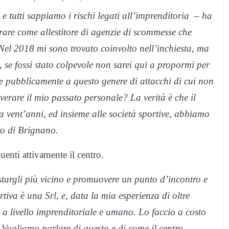
e tutti sappiamo i rischi legati all’imprenditoria – ha
orare come allestitore di agenzie di scommesse che
Nel 2018 mi sono trovato coinvolto nell’inchiesta, ma
se fossi stato colpevole non sarei qui a propormi per
e pubblicamente a questo genere di attacchi di cui non
lverare il mio passato personale? La verità è che il
a vent’anni, ed insieme alle società sportive, abbiamo
vo di
Brignano
.
uenti attivamente il centro.
stargli più vicino e promuovere un punto
d
’incontro e
tiva è una Srl, e, data la mia esperienza di oltre
re a livello imprenditoriale e umano. Lo faccio a costo
 Vogliamo parlare di questo e di come il centro