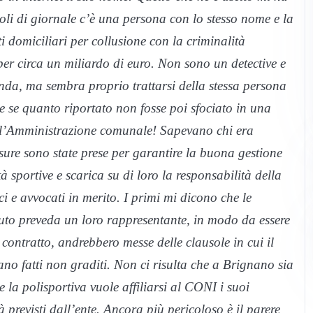
coli di giornale c’è una persona con lo stesso nome e la
sti domiciliari per collusione con la criminalità
er circa un miliardo di euro. Non sono un detective e
nda, ma sembra proprio trattarsi della stessa persona
 se quanto riportato non fosse poi sfociato in una
ll’Amministrazione comunale! Sapevano chi era
re sono state prese per garantire la buona gestione
à sportive e scarica su di loro la responsabilità della
ci e avvocati in merito. I primi mi dicono che le
uto preveda un loro rappresentante, in modo da essere
 contratto, andrebbero messe delle clausole in cui il
no fatti non graditi. Non ci risulta che a
Brignano
sia
e la polisportiva vuole affiliarsi al CONI i suoi
à previsti dall’ente. Ancora più pericoloso è il parere