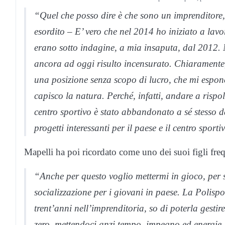
“Quel che posso dire è che sono un imprenditore, 
esordito – E’ vero che nel 2014 ho iniziato a lav
erano sotto indagine, a mia insaputa, dal 2012. 
ancora ad oggi risulto incensurato. Chiaramente, 
una posizione senza scopo di lucro, che mi espon
capisco la natura. Perché, infatti, andare a rispo
centro sportivo è stato abbandonato a sé stesso d
progetti interessanti per il paese e il centro sporti
Mapelli ha poi ricordato come uno dei suoi figli freq
“Anche per questo voglio mettermi in gioco, per 
socializzazione per i giovani in paese. La Polispor
trent’anni nell’imprenditoria, so di poterla gesti
zero, mettendoci anzi tempo, impegno ed energie.