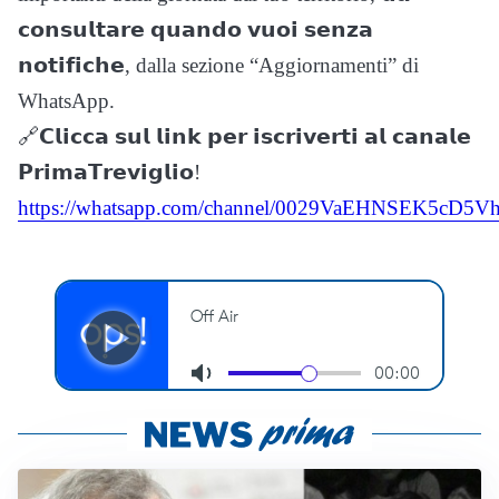
𝗰𝗼𝗻𝘀𝘂𝗹𝘁𝗮𝗿𝗲 𝗾𝘂𝗮𝗻𝗱𝗼 𝘃𝘂𝗼𝗶 𝘀𝗲𝗻𝘇𝗮
𝗻𝗼𝘁𝗶𝗳𝗶𝗰𝗵𝗲, dalla sezione “Aggiornamenti” di
WhatsApp.
🔗𝗖𝗹𝗶𝗰𝗰𝗮 𝘀𝘂𝗹 𝗹𝗶𝗻𝗸 𝗽𝗲𝗿 𝗶𝘀𝗰𝗿𝗶𝘃𝗲𝗿𝘁𝗶 𝗮𝗹 𝗰𝗮𝗻𝗮𝗹𝗲
𝗣𝗿𝗶𝗺𝗮𝗧𝗿𝗲𝘃𝗶𝗴𝗹𝗶𝗼!
https://whatsapp.com/channel/0029VaEHNSEK5cD5Vh