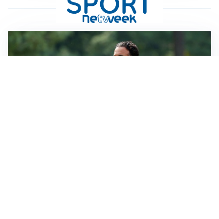
LE PAROLE
Milan, Amorim: “Sapevamo delle difficoltà, faremo
delle scelte”
LE PAROLE
Juventus, Spalletti soddisfatto: “I nuovi? Li ho visti