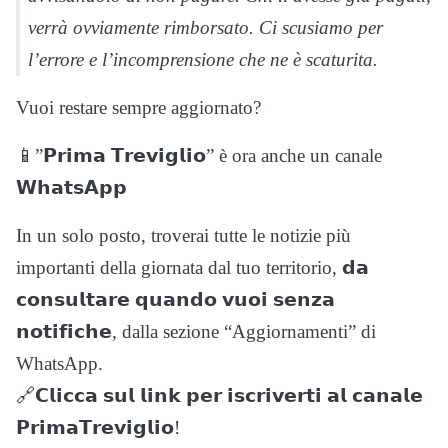
verrà ovviamente rimborsato. Ci scusiamo per
l’errore e l’incomprensione che ne è scaturita.
Vuoi restare sempre aggiornato?
📱”𝗣𝗿𝗶𝗺𝗮 𝗧𝗿𝗲𝘃𝗶𝗴𝗹𝗶𝗼” è ora anche un canale
𝗪𝗵𝗮𝘁𝘀𝗔𝗽𝗽
In un solo posto, troverai tutte le notizie più
importanti della giornata dal tuo territorio, 𝗱𝗮
𝗰𝗼𝗻𝘀𝘂𝗹𝘁𝗮𝗿𝗲 𝗾𝘂𝗮𝗻𝗱𝗼 𝘃𝘂𝗼𝗶 𝘀𝗲𝗻𝘇𝗮
𝗻𝗼𝘁𝗶𝗳𝗶𝗰𝗵𝗲, dalla sezione “Aggiornamenti” di
WhatsApp.
🔗𝗖𝗹𝗶𝗰𝗰𝗮 𝘀𝘂𝗹 𝗹𝗶𝗻𝗸 𝗽𝗲𝗿 𝗶𝘀𝗰𝗿𝗶𝘃𝗲𝗿𝘁𝗶 𝗮𝗹 𝗰𝗮𝗻𝗮𝗹𝗲
𝗣𝗿𝗶𝗺𝗮𝗧𝗿𝗲𝘃𝗶𝗴𝗹𝗶𝗼!