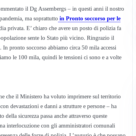
commentato il Dg Assembergs – in questi anni il nostro
i pandemia, ma soprattutto
in Pronto soccorso per le
ia privata. E’ chiaro che avere un posto di polizia fa
a popolazione sente lo Stato più vicino. Ringrazio il
ri. In pronto soccorso abbiamo circa 50 mila accessi
amo le 100 mila, quindi le tensioni ci sono e a volte
ne che il Ministero ha voluto imprimere sul territorio
ia con devastazioni e danni a strutture e persone – ha
to della sicurezza passa anche attraverso queste
 una interlocuzione con gli amministratori comunali
presenza delle forze di polizia. L’augurio è che possano