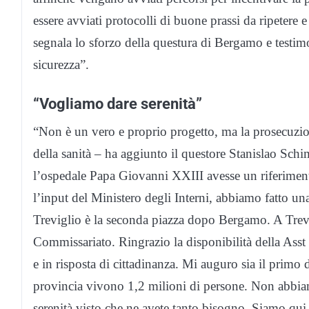
essere avviati protocolli di buone prassi da ripetere e 
segnala lo sforzo della questura di Bergamo e testimon
sicurezza”.
“Vogliamo dare serenità”
“Non è un vero e proprio progetto, ma la prosecuzi
della sanità – ha aggiunto il questore Stanislao Schi
l’ospedale Papa Giovanni XXIII avesse un riferiment
l’input del Ministero degli Interni, abbiamo fatto una 
Treviglio è la seconda piazza dopo Bergamo. A Trevig
Commissariato. Ringrazio la disponibilità della Ass
e in risposta di cittadinanza. Mi auguro sia il primo d
provincia vivono 1,2 milioni di persone. Non abbiam
serenità visto che ne avete tanto bisogno. Siamo qui 