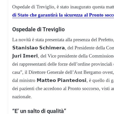
Ospedale di Treviglio, è stato inaugurato questa ma
di Stato che garantirà la sicurezza al Pronto socc
Ospedale di Treviglio
La novità è stata presentata alla presenza del Prefetto, 
𝗦𝘁𝗮𝗻𝗶𝘀𝗹𝗮𝗼 𝗦𝗰𝗵𝗶𝗺𝗲𝗿𝗮, del Presidente dell
𝗝𝘂𝗿𝗶 𝗜𝗺𝗲𝗿𝗶, del Vice presidente della Commission
dei rappresentanti delle forze dell’ordine provinciali
casa”, il Direttore Generale dell’Asst Bergamo ovest, 𝗣
dal ministro 𝗠𝗮𝘁𝘁𝗲𝗼 𝗣𝗶𝗮𝗻𝘁𝗲𝗱𝗼𝘀𝗶, è quello 
dei pazienti che accedono al Pronto soccorso, visti anch
nazionale.
“E’ un salto di qualità”