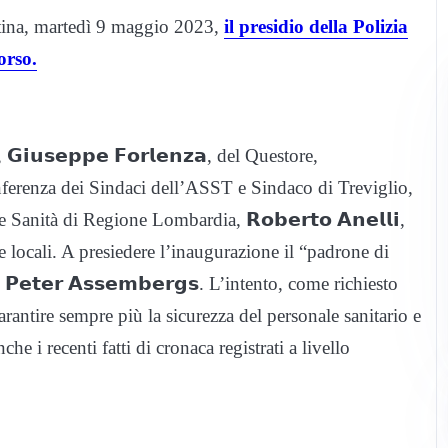
ttina, martedì 9 maggio 2023,
il presidio della Polizia
orso.
𝗶𝘂𝘀𝗲𝗽𝗽𝗲 𝗙𝗼𝗿𝗹𝗲𝗻𝘇𝗮, del Questore,
a Conferenza dei Sindaci dell’ASST e Sindaco di Treviglio,
e Sanità di Regione Lombardia, 𝗥𝗼𝗯𝗲𝗿𝘁𝗼 𝗔𝗻𝗲𝗹𝗹𝗶,
 e locali. A presiedere l’inaugurazione il “padrone di
𝗲𝘁𝗲𝗿 𝗔𝘀𝘀𝗲𝗺𝗯𝗲𝗿𝗴𝘀. L’intento, come richiesto
di garantire sempre più la sicurezza del personale sanitario e
e i recenti fatti di cronaca registrati a livello