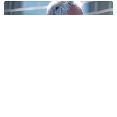
LA NOVITÀ
Le regole di Mourinho al Real
MERCATO JUVE
La Juventus vuole Suzuki, ma il Psg è avanti
CALCIOMERCATO
Inter, Frattesi blocca il mercato nerazzurro: la
situazione