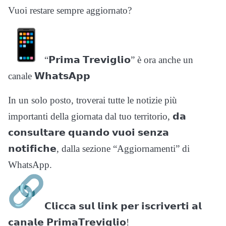
Vuoi restare sempre aggiornato?
“𝗣𝗿𝗶𝗺𝗮 𝗧𝗿𝗲𝘃𝗶𝗴𝗹𝗶𝗼” è ora anche un
canale 𝗪𝗵𝗮𝘁𝘀𝗔𝗽𝗽
In un solo posto, troverai tutte le notizie più
importanti della giornata dal tuo territorio, 𝗱𝗮
𝗰𝗼𝗻𝘀𝘂𝗹𝘁𝗮𝗿𝗲 𝗾𝘂𝗮𝗻𝗱𝗼 𝘃𝘂𝗼𝗶 𝘀𝗲𝗻𝘇𝗮
𝗻𝗼𝘁𝗶𝗳𝗶𝗰𝗵𝗲, dalla sezione “Aggiornamenti” di
WhatsApp.
𝗖𝗹𝗶𝗰𝗰𝗮 𝘀𝘂𝗹 𝗹𝗶𝗻𝗸 𝗽𝗲𝗿 𝗶𝘀𝗰𝗿𝗶𝘃𝗲𝗿𝘁𝗶 𝗮𝗹
𝗰𝗮𝗻𝗮𝗹𝗲 𝗣𝗿𝗶𝗺𝗮𝗧𝗿𝗲𝘃𝗶𝗴𝗹𝗶𝗼!