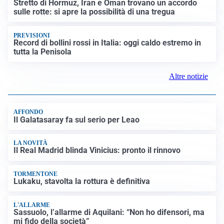
LUTTO
Francesco Guccini è morto a 86 anni: addio a un
cantautore simbolo della musica italiana
BAGARRE
Caso Delmastro, la Camera nega l’accesso alle chat:
scontro in Aula tra maggioranza e opposizioni
MEDIO ORIENTE
Stretto di Hormuz, Iran e Oman trovano un accordo
sulle rotte: si apre la possibilità di una tregua
PREVISIONI
Record di bollini rossi in Italia: oggi caldo estremo in
tutta la Penisola
Altre notizie