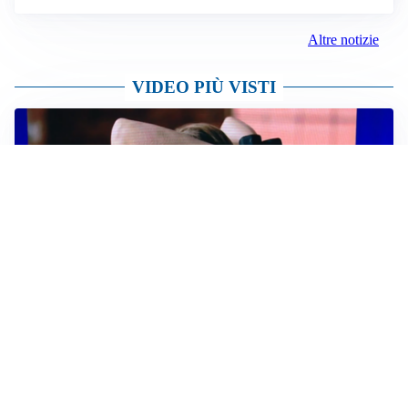
AFFONDO
Il Galatasaray fa sul serio per Leao
LA NOVITÀ
Il Real Madrid blinda Vinicius: pronto il rinnovo