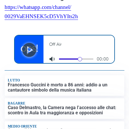
https://whatsapp.com/channel/
0029VaEHNSEK5cD5VhYIts2h