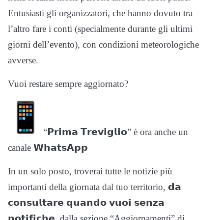
Entusiasti gli organizzatori, che hanno dovuto tra
l’altro fare i conti (specialmente durante gli ultimi
giorni dell’evento), con condizioni meteorologiche
avverse.
Vuoi restare sempre aggiornato?
“𝗣𝗿𝗶𝗺𝗮 𝗧𝗿𝗲𝘃𝗶𝗴𝗹𝗶𝗼” è ora anche un
canale 𝗪𝗵𝗮𝘁𝘀𝗔𝗽𝗽
In un solo posto, troverai tutte le notizie più
importanti della giornata dal tuo territorio, 𝗱𝗮
𝗰𝗼𝗻𝘀𝘂𝗹𝘁𝗮𝗿𝗲 𝗾𝘂𝗮𝗻𝗱𝗼 𝘃𝘂𝗼𝗶 𝘀𝗲𝗻𝘇𝗮
𝗻𝗼𝘁𝗶𝗳𝗶𝗰𝗵𝗲, dalla sezione “Aggiornamenti” di