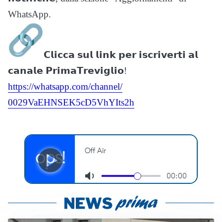
WhatsApp.
𝗖𝗹𝗶𝗰𝗰𝗮 𝘀𝘂𝗹 𝗹𝗶𝗻𝗸 𝗽𝗲𝗿 𝗶𝘀𝗰𝗿𝗶𝘃𝗲𝗿𝘁𝗶 𝗮𝗹
𝗰𝗮𝗻𝗮𝗹𝗲 𝗣𝗿𝗶𝗺𝗮𝗧𝗿𝗲𝘃𝗶𝗴𝗹𝗶𝗼!
https://whatsapp.com/channel/
0029VaEHNSEK5cD5VhYIts2h