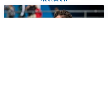
CALCIOMERCATO
Cagliari, il caso Esposito continua. Intanto arriva
Maldini
CALCIOMERCATO
Napoli, il solito Lukaku: non si presenta in ritiro, è
rottura