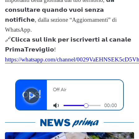
𝗰𝗼𝗻𝘀𝘂𝗹𝘁𝗮𝗿𝗲 𝗾𝘂𝗮𝗻𝗱𝗼 𝘃𝘂𝗼𝗶 𝘀𝗲𝗻𝘇𝗮
𝗻𝗼𝘁𝗶𝗳𝗶𝗰𝗵𝗲, dalla sezione “Aggiornamenti” di
WhatsApp.
🔗𝗖𝗹𝗶𝗰𝗰𝗮 𝘀𝘂𝗹 𝗹𝗶𝗻𝗸 𝗽𝗲𝗿 𝗶𝘀𝗰𝗿𝗶𝘃𝗲𝗿𝘁𝗶 𝗮𝗹 𝗰𝗮𝗻𝗮𝗹𝗲
𝗣𝗿𝗶𝗺𝗮𝗧𝗿𝗲𝘃𝗶𝗴𝗹𝗶𝗼!
https://whatsapp.com/channel/0029VaEHNSEK5cD5Vh