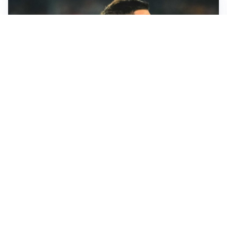
RINNOVO IN VISTA
Pellegrini e Roma avanti insieme: rinnovo ormai vicino
TRATTATIVA IN SALITA
Romero, l’Atletico accelera: Inter costretta a inseguire
GUERRA APERTA
Il ds del Cagliari contro Esposito: “Tentativo di
estorsione”