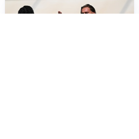
TITOLARE IN CAMPIONATO
Inter, tocca a Pio Esposito: Chivu gli affida l’attacco
LE PAROLE
Spalletti prepara la Juve: “Con l’Inter servirà essere
squadra”
LONTANO DALL'ITALIA
Vlahovic, rebus futuro: Besiktas e Atletico si
contendono il serbo