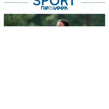
LE PAROLE
Milan, Amorim: “Sapevamo delle difficoltà, faremo
delle scelte”
LE PAROLE
Juventus, Spalletti soddisfatto: “I nuovi? Li ho visti
molto bene”