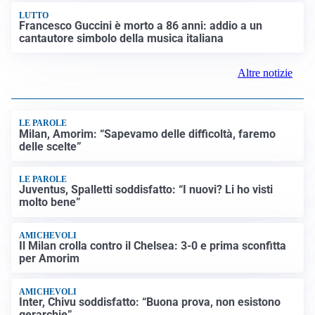
FRIZIONI TRA PAESI
Strage di Crans-Montana, la Svizzera nega all’Italia la
parte civile: Roma presenta ricorso
INDAGINE DIGOS
Terrorismo, arrestato 16enne comasco: accusato di
propaganda jihadista
NON SI FERMA LA TENSIONE
Crisi Ceuta, la Spagna attacca l’Italia: “Revochi i
controlli alle frontiere o prenderemo contromisure”
LUTTO
Francesco Guccini è morto a 86 anni: addio a un
cantautore simbolo della musica italiana
Altre notizie