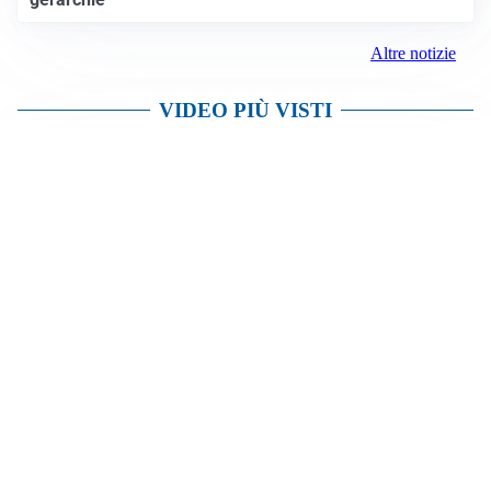
LE PAROLE
Milan, Amorim: “Sapevamo delle difficoltà, faremo
delle scelte”
LE PAROLE
Juventus, Spalletti soddisfatto: “I nuovi? Li ho visti
molto bene”
AMICHEVOLI