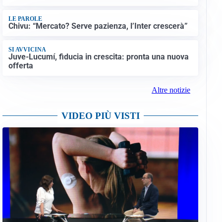
LE PAROLE
Chivu: “Mercato? Serve pazienza, l’Inter crescerà”
SI AVVICINA
Juve-Lucumí, fiducia in crescita: pronta una nuova
offerta
Altre notizie
VIDEO PIÙ VISTI