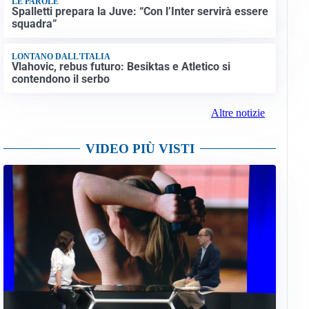
LE PAROLE
Spalletti prepara la Juve: “Con l’Inter servirà essere
squadra”
LONTANO DALL'ITALIA
Vlahovic, rebus futuro: Besiktas e Atletico si
contendono il serbo
Altre notizie
VIDEO PIÙ VISTI