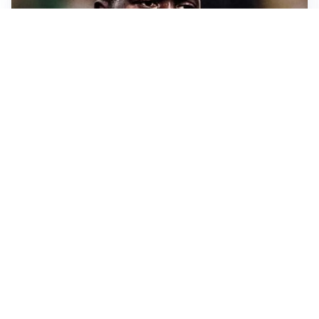
TORMENTONE
Lukaku, stavolta la rottura è definitiva
L'ALLARME
Sassuolo, l’allarme di Aquilani: “Non ho difensori, ma
mi fido della società”
CASO INFANTINO
La Fifa sta con Infantino ma ammette: “Che errore
l’apertura ai privati”