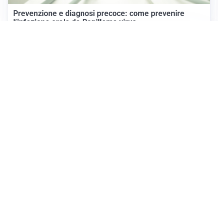
Prevenzione e diagnosi precoce: come prevenire
l’infezione orale da Papilloma virus
IMPERDIBILI
Agosto in Val Seriana: un mese di feste, tradizione e
comunità sotto il segno di “Territori in Luce”
Come rendere la casa accogliente: gli accessori che
trasformano gli ambienti
Altre notizie
Prima Treviglio
Registrazione tribunale:
Bergamo 15 6/23/2021
ROC:
15381