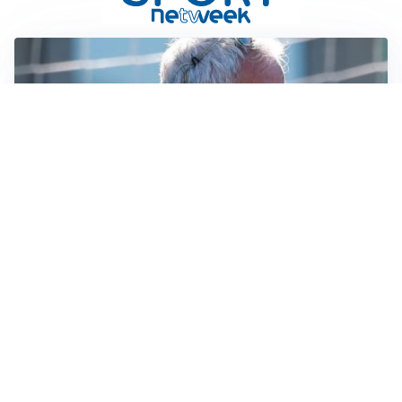
LA NOVITÀ
Le regole di Mourinho al Real
MERCATO JUVE
La Juventus vuole Suzuki, ma il Psg è avanti
CALCIOMERCATO